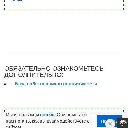
ОБЯЗАТЕЛЬНО ОЗНАКОМЬТЕСЬ
ДОПОЛНИТЕЛЬНО:
База собственников недвижимости
Мы используем
cookie
. Они помогают
Возможно вам также будет интересно:
Приватные поля
нам понять, как вы взаимодействуете с
Принять
Техпод
сайтом.