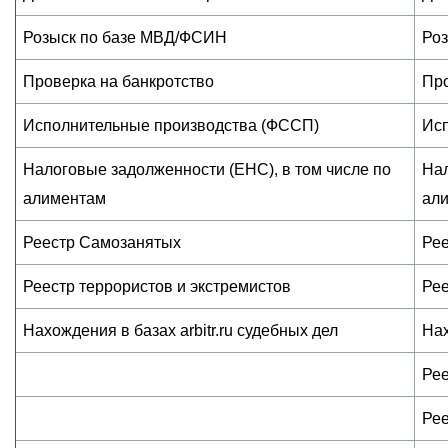
Розыск по базе МВД/ФСИН
Ро
Проверка на банкротство
Про
Исполнительные производства (ФССП)
Ис
Налоговые задолженности (ЕНС), в том числе по
Нал
алиментам
ал
Реестр Самозанятых
Ре
Реестр террористов и экстремистов
Рее
Нахождения в базах arbitr.ru судебных дел
Нах
Рее
Рее