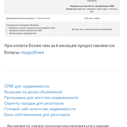
категории)
Подписка на события по загруженным в CRM
объектам
(продление, удаление, смена цены): 1650 руб./
мес.
Двухбуквенный домен формата: **.intrumnet.com
6325 руб. разово
Расширенная интеграция Whatsapp
Возможность вести переписку из интерфейса CRM
880 руб./мес. за линию (номер отправителя)
Хранение истории переписки в CRM
Автоматизация (уведомления)
При оплате более чем за 6 месяцев предоставляются
бонусы:
подробнее
CRM для недвижимости
Выгрузка на доски объявлений
Программа для агетства недвижимости
Скрипты продаж для риэлторов
Готовый сайт агентства недвижимости
База собственников для риэлторов
Вы можете также проконсультироваться у наших