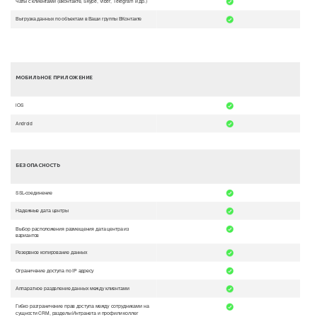
Чаты с клиентами (Вконтакте, Skype, Viber, Telegram и др.)
Выгрузка данных по объектам в Ваши группы ВКонтакте
МОБИЛЬНОЕ ПРИЛОЖЕНИЕ
iOS
Android
БЕЗОПАСНОСТЬ
SSL-соединение
Надежные дата центры
Выбор расположения размещения дата центра из
вариантов
Резервное копирование данных
Ограничение доступа по IP адресу
Аппаратное разделение данных между клиентами
Гибко разграничение прав доступа между сотрудниками на
сущности CRM, разделы Интранета и профили коллег