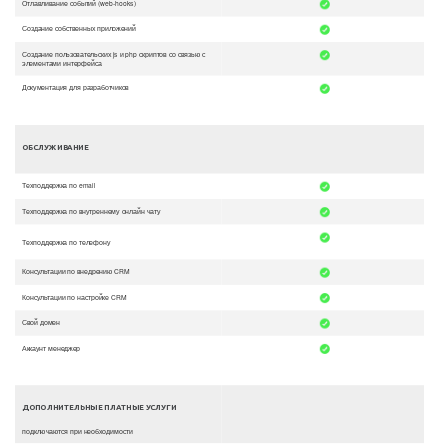
Отлавливание событий (web-hooks)
Создание собственных приложений
Создание пользовательских js и php скриптов со связью с
элементами интерфейса
Документация для разработчиков
ОБСЛУЖИВАНИЕ
Техподдержка по email
Техподдержка по внутреннему онлайн чату
Техподдержка по телефону
Консультации по внедрению CRM
Консультации по настройке CRM
Свой домен
Аккаунт менеджер
ДОПОЛНИТЕЛЬНЫЕ ПЛАТНЫЕ УСЛУГИ
подключаются при необходимости