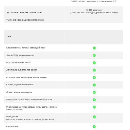
(+1265 руб./мес. за каждые дополнительные 5Гб.)
10 000 включено*
(+1265 руб./мес. за каждые дополнительные 10 000)
ЧИСЛО АКТИВНЫХ ОБЪЕКТОВ
*число объектов в архиве не ограничено
CRM
База клиентов и истории взаимодействия
Лента CRM с напоминаниями
Ведения входящих заявок
Автоподбор объектов под заявки
Создание заявок на базе входящих звонков
Сделки, ведение по стадиям
Ответственные менеджеры
Разделение прав доступа на группы менеджеров
Редактирования типов, стадий, полей сделок, карточки
клиента и заявки
База данных
(объекты, данные, товары, продукция, услуги и пр.)
Счета и акты