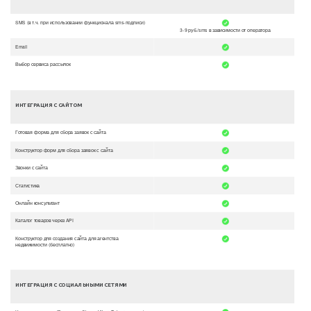
SMS (в т.ч. при использовании функционала sms-подписи)
3-9 руб./sms в зависимости от оператора
Email
Выбор сервиса рассылок
ИНТЕГРАЦИЯ С САЙТОМ
Готовая форма для сбора заявок с сайта
Конструктор форм для сбора заявок с сайта
Звонки с сайта
Статистика
Онлайн консультант
Каталог товаров через API
Конструктор для создания сайта для агентства
недвижимости (бесплатно)
ИНТЕГРАЦИЯ С СОЦИАЛЬНЫМИ СЕТЯМИ