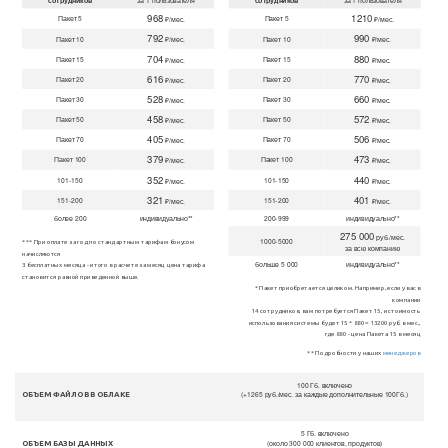
сотрудников
за 1 пользователя
сотрудников
за 1 пользователя
968
1210
Пакет 5
Пакет 5
₽/мес.
₽/мес.
792
990
Пакет 10
Пакет 10
₽/мес.
₽/мес.
704
880
Пакет 15
Пакет 15
₽/мес.
₽/мес.
616
770
Пакет 20
Пакет 20
₽/мес.
₽/мес.
528
660
Пакет 30
Пакет 30
₽/мес.
₽/мес.
458
572
Пакет 50
Пакет 50
₽/мес.
₽/мес.
405
506
Пакет 70
Пакет 70
₽/мес.
₽/мес.
379
473
Пакет 100
Пакет 100
₽/мес.
₽/мес.
352
440
101-150
101-150
₽/мес.
₽/мес.
321
401
151-200
151-200
₽/мес.
₽/мес.
более 200
индивидуально**
200-999
индивидуально**
275 000
руб./мес.
1000-5000
*** При оплате за год по стандартным тарифам бонусом
за всю компанию
начисляются
больше 5 000
индивидуально**
3 бесплатных месяца - итого в расчете за месяц цена тарифа
становится равной приведенной выше.
* Пакет приобретается целиком. Например, если у вас в
компании
14 сотрудников, вам потребуется Пакет 15, и стоимость
использования системы будет 15 * 880 = 13200 руб. в мес.,
где 880 - цена Пакета 15 в месяц
** Подробности у наших
менеджеров
100 Гб. включено
(+1265 руб./мес. за каждые дополнительные 100Гб.)
ОБЪЕМ ФАЙЛОВ В ОБЛАКЕ
5 Гб. включено
(около 300 000 клиентов, продуктов)
ОБЪЕМ БАЗЫ ДАННЫХ