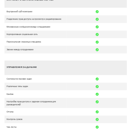
Внутренний сайт компании
Разделение прав доступа на просмотр и редактирование
Мгновенные сообщения между сотрудниками
Корпоративная социальная сеть
Персональная страница сотрудника
Звонки между сотрудниками
УПРАВЛЕНИЯ ЗАДАЧАМИ
Система постановки задач
Различные типы задач
Канбан
Настройка прав доступа к задачам сотрудников для
руководителей
Отчеты
Контроль сроков
Чек-листы