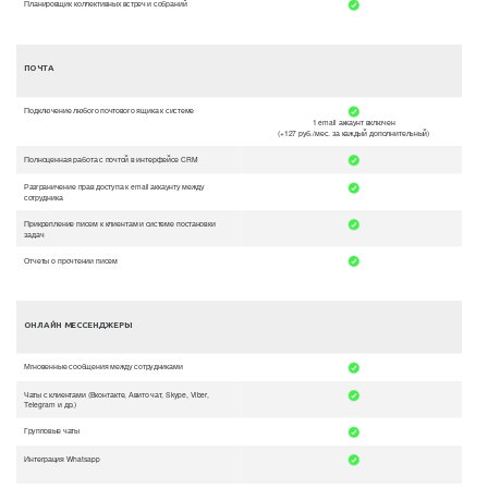
Планировщик коллективных встреч и собраний
ПОЧТА
Подключение любого почтового ящика к системе
1 email аккаунт включен
(+127 руб./мес. за каждый дополнительный)
Полноценная работа с почтой в интерфейсе CRM
Разграничение прав доступа к email аккаунту между
сотрудника
Прикрепление писем к клиентам и системе постановки
задач
Отчеты о прочтении писем
ОНЛАЙН МЕССЕНДЖЕРЫ
Мгновенные сообщения между сотрудниками
Чаты с клиентами (Вконтакте, Авито чат, Skype, Viber,
Telegram и др.)
Групповые чаты
Интеграция Whatsapp