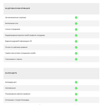
КАДРОВАЯ ИНФОРМАЦИЯ
Организационная структура
Филиальная сеть
Список сотрудников
Редактирование перечня полей профиля сотрудника
Ведение кадровой информации HR
Отчеты по рабочему времени
График присутствия сотрудников онлайн
Голосования и опросы
КАЛЕНДАРЬ
Календарь дел
Напоминания
Планирование рабочего времени
Интеграция с Google Календарь