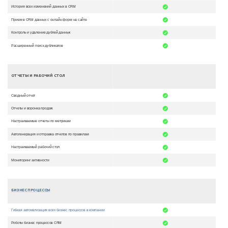
История всех изменений данных в CRM
Прием в CRM данных с онлайн форм на сайте
Контроль и удаление дублей данных
Расширенный поиск дубликатов
ОТЧЕТЫ И РАБОЧИЙ СТОЛ
Сводный отчет
Отчеты и воронка продаж
Настраиваемые отчеты по метрикам
Автогенерация и отправка отчетов по правилам
Настраиваемый рабочий стол
Мониторинг активности
БИЗНЕС ПРОЦЕССЫ
Гибкая автоматизация всех бизнес процессов в компании
Роботы бизнес процессов CRM