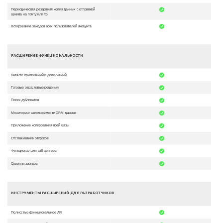
Периодическая резервная копия данных с отправкой
архива на почту или ftp
Логирование заходов всех пользователей аккаунта
РАСШИРЕНИЕ ФУНКЦИОНАЛЬНОСТИ
Каталог приложений и дополнений
Готовые отраслевые решения
Поиск дубликатов
Мониторинг заполняемости CRM данных
Приложение копирования всей базы
Отслеживание отпусков
Функционал для call центров
Скрипты звонков
ИНСТРУМЕНТЫ РАСШИРЕНИЙ ДЛЯ РАЗРАБОТЧИКОВ
Полностью функциональное API