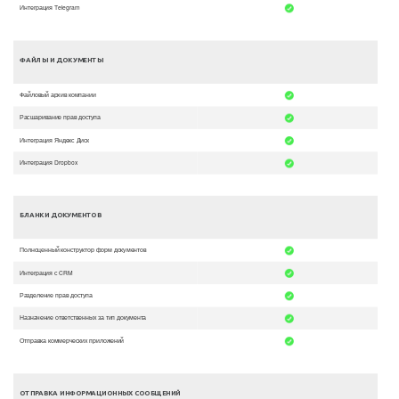
Интеграция Telegram
ФАЙЛЫ И ДОКУМЕНТЫ
Файловый архив компании
Расшаривание прав доступа
Интеграция Яндекс Диск
Интеграция Dropbox
БЛАНКИ ДОКУМЕНТОВ
Полноценный конструктор форм документов
Интеграция с CRM
Разделение прав доступа
Назначение ответственных за тип документа
Отправка коммерческих приложений
ОТПРАВКА ИНФОРМАЦИОННЫХ СООБЩЕНИЙ