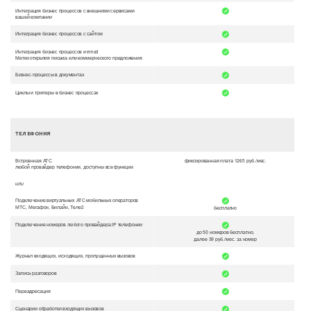
Интеграция бизнес процессов с внешними сервисами
вашей компании
Интеграция бизнес процессов с сайтом
Интеграция бизнес процессов и email
Метки открытия письма или коммерческого предложения
Бизнес-процессы в документах
Циклы и триггеры в бизнес процессах
ТЕЛЕФОНИЯ
Встроенная АТС
фиксированная плата 1265 руб./мес.
любой провайдер телефонии, доступны все функции
или
Подключение виртуальных АТС мобильных операторов
МТС, Мегафон, Билайн, Теле2
бесплатно
Подключение номеров любого провайдера IP телефонии
до 50 номеров бесплатно,
далее 39 руб./мес. за номер
Журнал входящих, исходящих, пропущенных вызовов
Запись разговоров
Переадресация
Сценарии обработки входящих вызовов