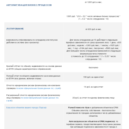
от 1265 руб. в мес.
АВТОМАТИЗАЦИЯ БИЗНЕС-ПРОЦЕССОВ
1265 руб. * (0.8 + 0.2 * число активных бизнес процессов) *
(1 + 0.2 * число сотрудников / 10)
ЛОГИРОВАНИЕ
от 633 руб. в мес.
возможность отфильтровать по сотруднику или типу все
Для числа сотрудников до 10 действуют следующие
действия в системе (вкл. просмотр)
тарифы в зависимости от срока хранения лога: 1 день: +633
руб./мес.; неделю: +1265 руб./мес.; 1 месяц: +1925 руб./
мес.; 1 год: +3164 руб./мес.; бессрочно: +5060 руб./мес.
Для большего числа сотрудников применяется следующая
формула расчета стоимости:
(стоимость до 10 сотрудников) * (1 + 0.25 * число
сотрудников / 10)
Краткий оОтчет по объекту недвижимости на основе данных
бесплатно
из ЕГРН (общие характеристики и обременения)
Полный отчет по объекту недвижимости на основе данных
190 руб. за один отчет
из ЕГРН (все данные, включая планы)
Отчет по юридическим рискам физическому или компании
14 руб. за один отчет
(проверка
по всем официальным базам данных гос. служб
)
Расширенный отчет по юридическим рискам физическому
лицу (проверка
по всем официальным базам данных гос.
20 руб. за отчет по одному физическому лицу
служб
)
База всех объектов вашего города (Парсер)
Ручной поиск по базе
и добавление объектов в CRM:
Объекты агентств, собственник - бесплатно без
ограничения по городам, категориям и числу добавляемых
объектов.
Автозагрузка всех объектов в CRM (подписка)
: по
тарифам сервиса, предоставляющиего базу (цены указаны
при активации подписки в зависимости от города и