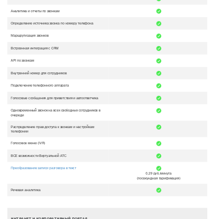
Аналитика и отчеты по звонкам
Определение источника звонка по номеру телефона
Маршрутизация звонков
Встроенная интеграция с CRM
API по звонкам
Внутренний номер для сотрудников
Подключение телефонного аппарата
Голосовые сообщения для приветствия и автоответчика
Одновременный звонок на всех свободных сотрудников в
очереди
Распределение прав доступа к звонкам и настройкам
телефонии
Голосовое меню (IVR)
ВСЕ возможности Виртуальной АТС
Преобразование записи разговора в текст
0,29 руб./минута
(посекундная тарификация)
Речевая аналитика
ИНТРАНЕТ И КОРПОРАТИВНЫЙ ПОРТАЛ