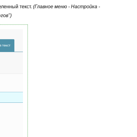
еленный текст.
(Главное меню - Настройка -
егов")