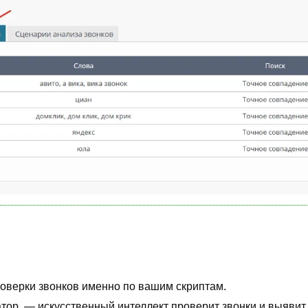
роверки звонков именно по вашим скриптам.
тор, — искусственный интеллект проверит звонки и выявит,