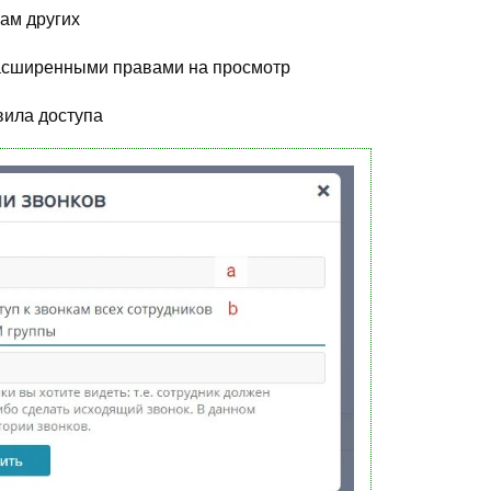
кам других
 расширенными правами на просмотр
вила доступа