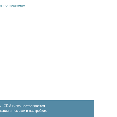
ов по правилам
х. CRM гибко настраивается
тации и помощи в настройках