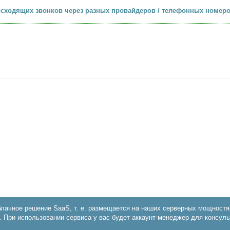
исходящих звонков через разных провайдеров / телефонных номер
блачное решение SaaS, т. е. размещается на наших серверных мощностя
. При использовании сервиса у вас будет аккаунт-менеджер для консуль