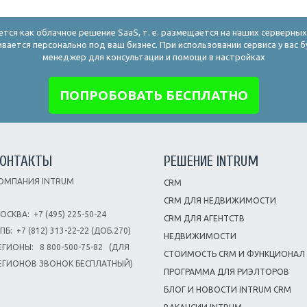
ется как облачное решение SaaS, т. е. размещается на наших серверны
ивается персонально под ваш бизнес. При использовании сервиса у вас б
менеджер для консультации и помощи в настройках
ПОПРОБОВАТЬ БЕСПЛАТНО
ОНТАКТЫ
РЕШЕНИЕ INTRUM
ОМПАНИЯ INTRUM
CRM
CRM ДЛЯ НЕДВИЖИМОСТИ
ОСКВА:
+7 (495) 225-50-24
CRM ДЛЯ АГЕНТСТВ
-ПБ:
+7 (812) 313-22-22 (ДОБ.270)
НЕДВИЖИМОСТИ
ЕГИОНЫ:
8 800-500-75-82
(ДЛЯ
СТОИМОСТЬ CRM И ФУНКЦИОНАЛ
ЕГИОНОВ ЗВОНОК БЕСПЛАТНЫЙ)
ПРОГРАММА ДЛЯ РИЭЛТОРОВ
БЛОГ И НОВОСТИ INTRUM CRM