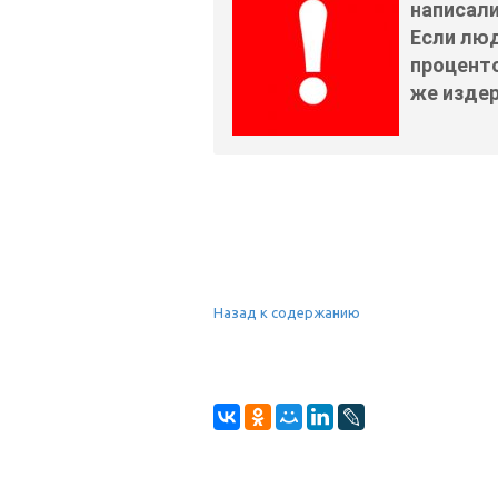
написал
Если люд
проценто
же изде
Назад к содержанию