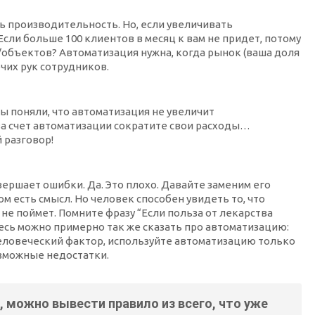
ь производительность. Но, если увеличивать
сли больше 100 клиентов в месяц к вам не придет, потому
/объектов? Автоматизация нужна, когда рынок (ваша доля
очих рук сотрудников.
Вы поняли, что автоматизация не увеличит
за счет автоматизации сократите свои расходы…
й разговор!
ершает ошибки. Да. Это плохо. Давайте заменим его
м есть смысл. Но человек способен увидеть то, что
не поймет. Помните фразу “Если польза от лекарства
сь можно примерно так же сказать про автоматизацию:
еловеческий фактор, используйте автоматизацию только
озможные недостатки.
 можно вывести правило из всего, что уже