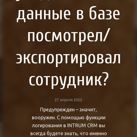
данные в базе
посмотрел/
экспортировал
сотрудник?
27 апреля 2022
Предупрежден – значит,
вооружен. С помощью функции
логирования в INTRUM CRM вы
всегда будете знать, что именно