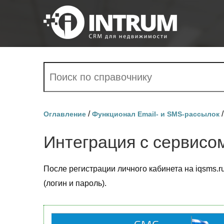
/
Оглавление
Функционал Email- и SMS-рассылок
Интеграция с сервис
После регистрации личного кабинета на iqsms.
(логин и пароль).