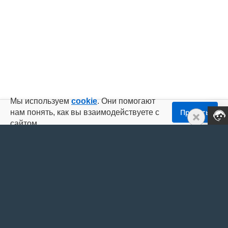
Мы используем
cookie
. Они помогают
нам понять, как вы взаимодействуете с
Принять
Техпод
сайтом.