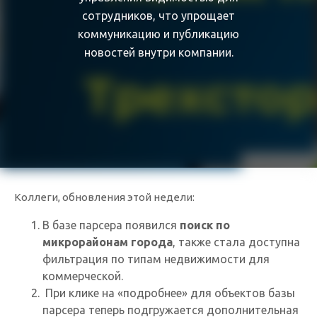
сотрудников, что упрощает
коммуникацию и публикацию
новостей внутри компании.
Коллеги, обновления этой недели:
В базе парсера появился
поиск по
микрорайонам города
, также стала доступна
фильтрация по типам недвижимости для
коммерческой.
При клике на «подробнее» для объектов базы
парсера теперь подгружается дополнительная