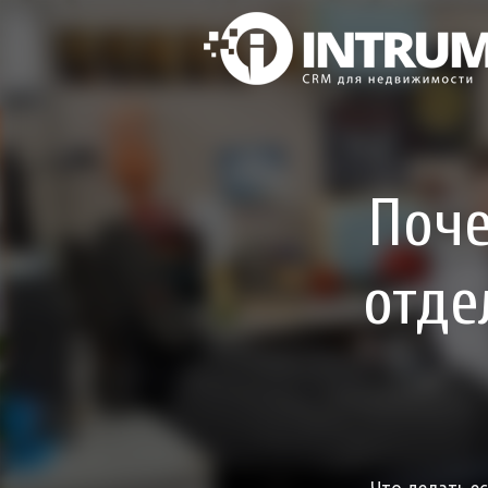
Поч
отде