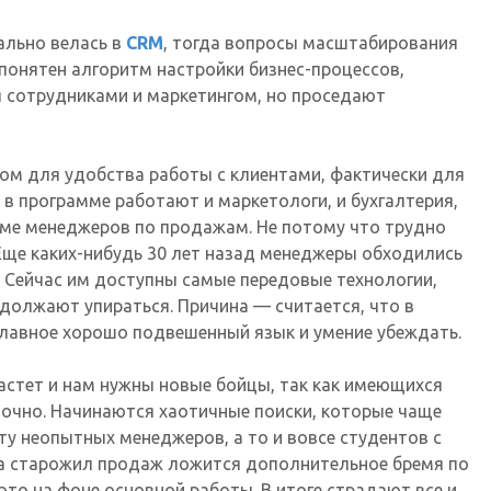
ально велась в
CRM
, тогда вопросы масштабирования
 понятен алгоритм настройки бизнес-процессов,
я сотрудниками и маркетингом, но проседают
ом для удобства работы с клиентами, фактически для
 в программе работают и маркетологи, и бухгалтерия,
роме менеджеров по продажам. Не потому что трудно
 Еще каких-нибудь 30 лет назад менеджеры обходились
 Сейчас им доступны самые передовые технологии,
одолжают упираться. Причина — считается, что в
главное хорошо подвешенный язык и умение убеждать.
астет и нам нужны новые бойцы, так как имеющихся
точно. Начинаются хаотичные поиски, которые чаще
у неопытных менеджеров, а то и вовсе студентов с
 на старожил продаж ложится дополнительное бремя по
это на фоне основной работы. В итоге страдают все и