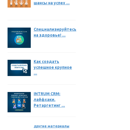
шансы на успех ...
Специализируйтесь
на здоровье! ...
Как создать
успешное крупное
...
INTRUM CRM:
лайфхаки.
Ретаргетинг ...
другие материалы