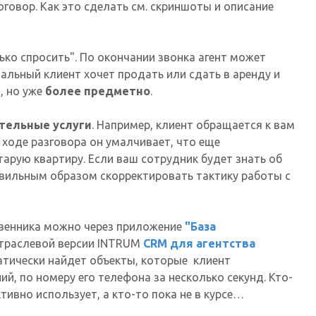
говор. Как это сделать см. скриншоты и описание
ко спросить". По окончании звонка агент может
иальный клиент хочет продать или сдать в аренду и
и
, но уже
более предметно
.
тельные услуги
. Например, клиент обращается к вам
в ходе разговора он умалчивает, что еще
арую квартиру. Если ваш сотрудник будет знать об
авильным образом скорректировать тактику работы с
твенника можно через приложение
"База
траслевой версии INTRUM
CRM для агентства
атически найдет объекты, которые клиент
й, по номеру его телефона за несколько секунд. Кто-
ктивно использует, а кто-то пока не в курсе…