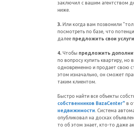
заключил с вашим агентством до
ниже.
3.
Или когда вам позвонили "толь
посмотреть по базе, что потенц
далее
предложить свои услуг
4.
Чтобы
предложить дополни
по вопросу купить квартиру, но 
одновременно и продает свою ст
этом изначально, он сможет пр
таким клиентом.
Быстро найти все объекты собс
собственников BazaCenter"
в о
недвижимости
. Система автом
опубликовал на досках объявлени
то об этом знает, кто-то даже а