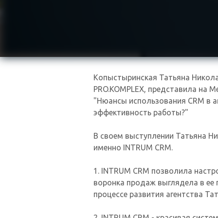
Копыстыринская Татьяна Никола
PRO.KOMPLEX, представила на М
"Нюансы использования CRM в аг
эффективность работы?"
В своем выступлении Татьяна Ни
именно INTRUM CRM.
1. INTRUM CRM позволила настро
воронка продаж выглядела в ее п
процессе развития агентства Та
2. INTRUM CRM - красивая систем