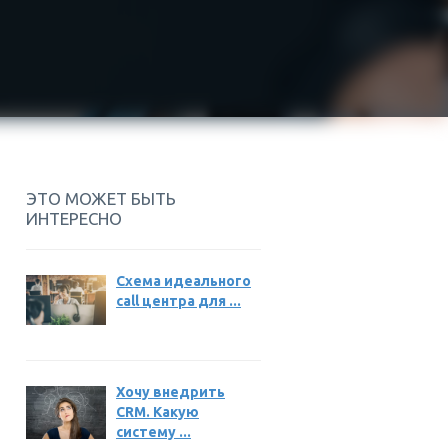
ЭТО МОЖЕТ БЫТЬ
ИНТЕРЕСНО
Схема идеального
call центра для ...
Хочу внедрить
CRM. Какую
систему ...