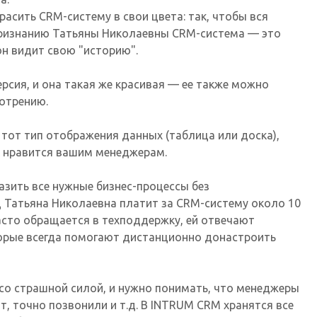
асить CRM-систему в свои цвета: так, чтобы вся
ризнанию Татьяны Николаевны CRM-система — это
он видит свою "историю".
рсия, и она такая же красивая — ее также можно
отрению.
тот тип отображения данных (таблица или доска),
к нравится вашим менеджерам.
зить все нужные бизнес-процессы без
 Татьяна Николаевна платит за CRM-систему около 10
часто обращается в техподдержку, ей отвечают
орые всегда помогают дистанционно донастроить
т со страшной силой, и нужно понимать, что менеджеры
, точно позвонили и т.д. В INTRUM CRM хранятся все