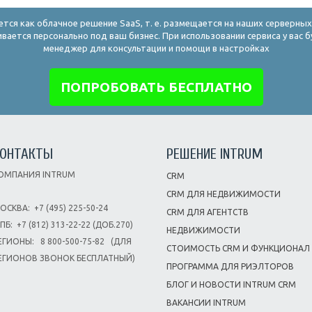
ется как облачное решение SaaS, т. е. размещается на наших серверны
ивается персонально под ваш бизнес. При использовании сервиса у вас б
менеджер для консультации и помощи в настройках
ПОПРОБОВАТЬ БЕСПЛАТНО
ОНТАКТЫ
РЕШЕНИЕ INTRUM
ОМПАНИЯ INTRUM
CRM
CRM ДЛЯ НЕДВИЖИМОСТИ
ОСКВА:
+7 (495) 225-50-24
CRM ДЛЯ АГЕНТСТВ
-ПБ:
+7 (812) 313-22-22 (ДОБ.270)
НЕДВИЖИМОСТИ
ЕГИОНЫ:
8 800-500-75-82
(ДЛЯ
СТОИМОСТЬ CRM И ФУНКЦИОНАЛ
ЕГИОНОВ ЗВОНОК БЕСПЛАТНЫЙ)
ПРОГРАММА ДЛЯ РИЭЛТОРОВ
БЛОГ И НОВОСТИ INTRUM CRM
ВАКАНСИИ INTRUM