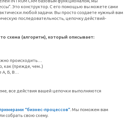
телей INTRUM CRM базовым функционалом, мы
ссы”. Это конструктор. С его помощью вы можете сами
ктически любой задачи. Вы просто создаете нужный вам
ическую последовательность, цепочку действий-
это схема (алгоритм), который описывает:
олжно происходить…
 как (прежде, чем..)
 А, Б, В…
еме, все действия вашей цепочки выполняются
примерами “бизнес-процессов”
. Мы поможем вам
ли собрать свою схему.