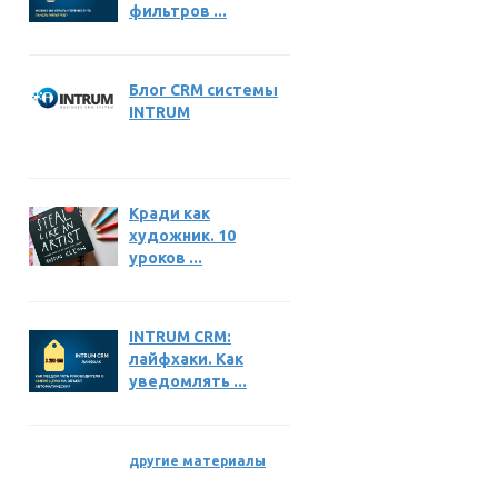
фильтров ...
Блог CRM системы
INTRUM
Кради как
художник. 10
уроков ...
INTRUM CRM:
лайфхаки. Как
уведомлять ...
другие материалы