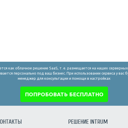
ется как облачное решение SaaS, т. е. размещается на наших серверны
ивается персонально под ваш бизнес. При использовании сервиса у вас б
менеджер для консультации и помощи в настройках
ПОПРОБОВАТЬ БЕСПЛАТНО
ОНТАКТЫ
РЕШЕНИЕ INTRUM