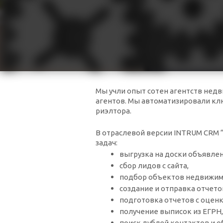
Мы учли опыт сотен агентств нед
агентов. Мы автоматизировали кл
риэлтора.
В отраслевой версии INTRUM CRM 
задач:
выгрузка на доски объявле
сбор лидов с сайта,
подбор объектов недвижимо
создание и отправка отчетов
подготовка отчетов с оцен
получение выписок из ЕГРН,
поиск дублей контактов и о