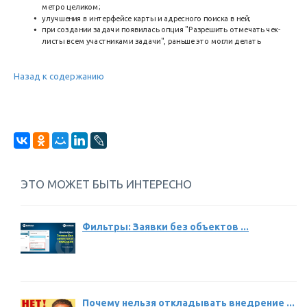
метро целиком;
улучшения в интерфейсе карты и адресного поиска в ней;
при создании задачи появилась опция "Разрешить отмечать чек-
листы всем участниками задачи", раньше это могли делать
только постановщик и исполнитель;
улучшения в интерфейсе ручного поиска в базе собственников:
возможность расширить окно, а также посмотреть объекты в
Назад к содержанию
максимальном окне карту с отмеченными на ней объектами;
появился вывод дополнительных полей в списке объектов в
подборах;
групповая смена ответственных в сделках;
дополнения в интерфейсе почты и звонков.
ЭТО МОЖЕТ БЫТЬ ИНТЕРЕСНО
Фильтры: Заявки без объектов ...
Почему нельзя откладывать внедрение ...