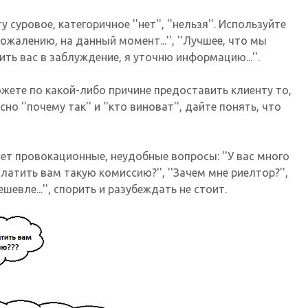
 суровое, категоричное ''нет'', ''нельзя''. Используйте
ожалению, на данный момент...'', ''Лучшее, что мы
одить вас в заблуждение, я уточню информацию...''.
ожете по какой-либо причине предоставить клиенту то,
но ''почему так'' и ''кто виноват'', дайте понять, что
ает провокационные, неудобные вопросы: ''У вас много
 платить вам такую комиссию?'', ''Зачем мне риелтор?'',
шевле...'', спорить и разубеждать не стоит.