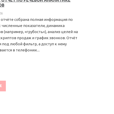
 ОТЧЕТ ПО РЕЧЕВОЙ АНАЛИТИКЕ
ОВ
26
 отчёте собрана полная информация по
: численные показатели, динамика
в (например, «грубость»), анализ целей на
скриптов продаж и график звонков. Отчёт
я под любой фильтр, а доступ к нему
ается в телефонии....
ЕЕ