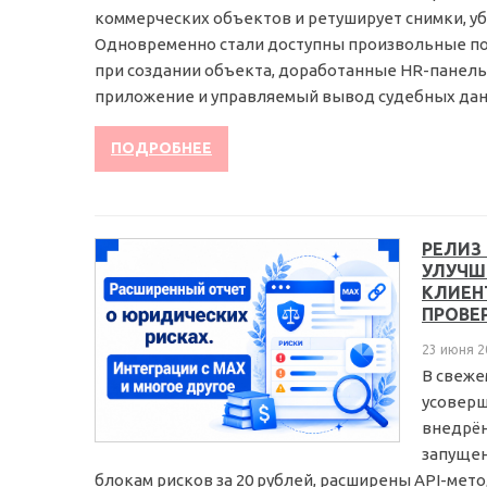
коммерческих объектов и ретуширует снимки, уб
Одновременно стали доступны произвольные пол
при создании объекта, доработанные HR-панель
приложение и управляемый вывод судебных данны
ПОДРОБНЕЕ
РЕЛИЗ
УЛУЧШ
КЛИЕН
ПРОВЕР
23 июня 2
В свеже
усоверш
внедрён
запущен
блокам рисков за 20 рублей, расширены API-мето