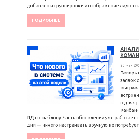
добавлены группировки и отображение лидов на к
ПОДРОБНЕЕ
АНАЛИ
КОМАН
25 мая 20
Теперь 
заявок 
выгружа
встроен
о днях 
Канбан-
ПД по шаблону. Часть обновлений уже работает,
дни — ничего настраивать вручную не потребуется