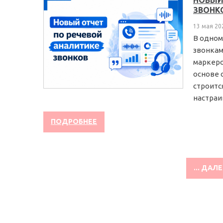
НОВЫЙ
ЗВОНК
13 мая 20
В одном
звонкам
маркеро
основе 
строитс
настраив
ПОДРОБНЕЕ
... ДАЛ