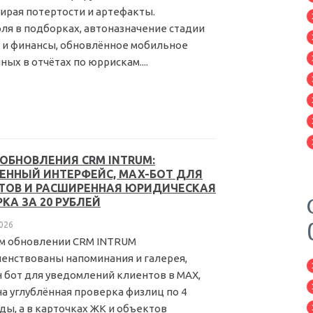
ирая потертости и артефакты.
я в подборках, автоназначение стадии
 и финансы, обновлённое мобильное
х в отчётах по юррискам....
 ОБНОВЛЕНИЯ CRM INTRUM:
ЕННЫЙ ИНТЕРФЕЙС, MAX-БОТ ДЛЯ
ТОВ И РАСШИРЕННАЯ ЮРИДИЧЕСКАЯ
КА ЗА 20 РУБЛЕЙ
026
м обновлении CRM INTRUM
енствованы напоминания и галерея,
 бот для уведомлений клиентов в MAX,
а углублённая проверка физлиц по 4
ды, а в карточках ЖК и объектов