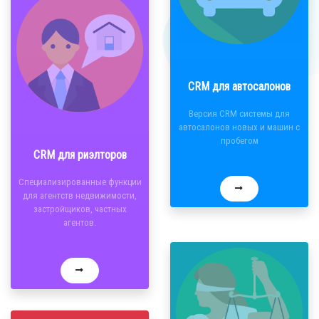
CRM для автосалонов
Версия CRM системы для
автосалонов новых и машин с
пробегом
CRM для риэлторов
Специализированные функции
для агентств недвижимости,
застройщиков, частных
агентов.