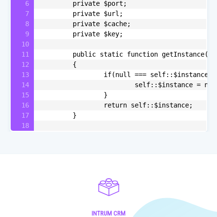
		private $port;
		private $url;
		private $cache;
		private $key;
		public static function getInstance()
		{
			if(null === self::$instance){
				self::$instance = ne
			}
			return self::$instance;
		}
INTRUM CRM