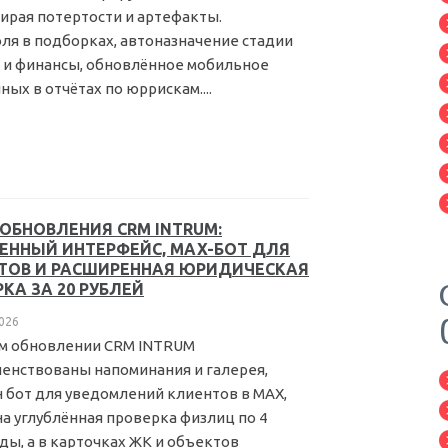
ирая потертости и артефакты.
я в подборках, автоназначение стадии
 и финансы, обновлённое мобильное
х в отчётах по юррискам....
 ОБНОВЛЕНИЯ CRM INTRUM:
ЕННЫЙ ИНТЕРФЕЙС, MAX-БОТ ДЛЯ
ТОВ И РАСШИРЕННАЯ ЮРИДИЧЕСКАЯ
КА ЗА 20 РУБЛЕЙ
026
м обновлении CRM INTRUM
енствованы напоминания и галерея,
 бот для уведомлений клиентов в MAX,
а углублённая проверка физлиц по 4
ды, а в карточках ЖК и объектов