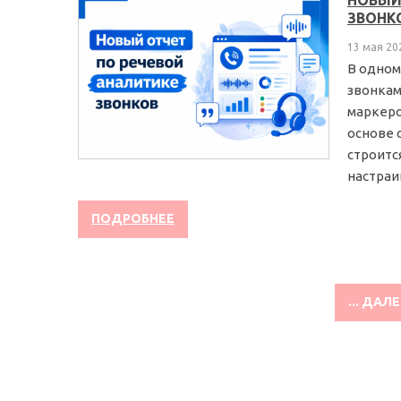
НОВЫЙ
ЗВОНК
13 мая 20
В одном
звонкам
маркеро
основе 
строитс
настраив
ПОДРОБНЕЕ
... ДАЛ