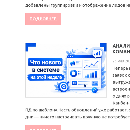
добавлены группировки и отображение лидов на к
ПОДРОБНЕЕ
АНАЛИ
КОМАН
25 мая 20
Теперь 
заявок 
выгружа
встроен
о днях 
Канбан-
ПД по шаблону. Часть обновлений уже работает,
дни — ничего настраивать вручную не потребуется