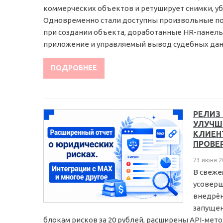
коммерческих объектов и ретуширует снимки, уб
Одновременно стали доступны произвольные пол
при создании объекта, доработанные HR-панель
приложение и управляемый вывод судебных данны
ПОДРОБНЕЕ
РЕЛИЗ
УЛУЧШ
КЛИЕН
ПРОВЕР
23 июня 2
В свеже
усоверш
внедрён
запущен
блокам рисков за 20 рублей, расширены API-мето