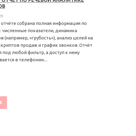
 ОТЧЕТ ПО РЕЧЕВОЙ АНАЛИТИКЕ
ОВ
26
 отчёте собрана полная информация по
: численные показатели, динамика
в (например, «грубость»), анализ целей на
скриптов продаж и график звонков. Отчёт
я под любой фильтр, а доступ к нему
ается в телефонии....
ЕЕ